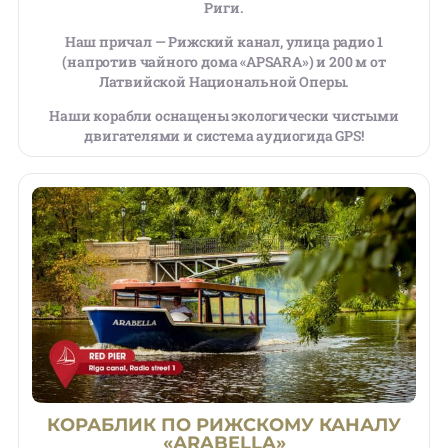
Риги.
Наш причал — Рижский канал, улица радио 1
(напротив чайного дома «APSARA») и 200 м от
Латвийской Национальной Оперы.
Наши корабли оснащены экологически чистыми
двигателями и система аудиогида GPS!
КОРАБЛИК ПО РИЖСКОМУ КАНАЛУ
«АRABELLA»