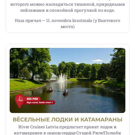
которого можно насладиться тишиной, природными
пейзажами и спокойной прогулкой по воде.
Наш причал — 11. novembra krastmala (у Вантового
моста)
ВЁСЕЛЬНЫЕ ЛОДКИ И КАТАМАРАНЫ
River Cruises Latvia
предлагает
прокат лодок и
катамаранов в самом сердце Старой Риги!
Полюби