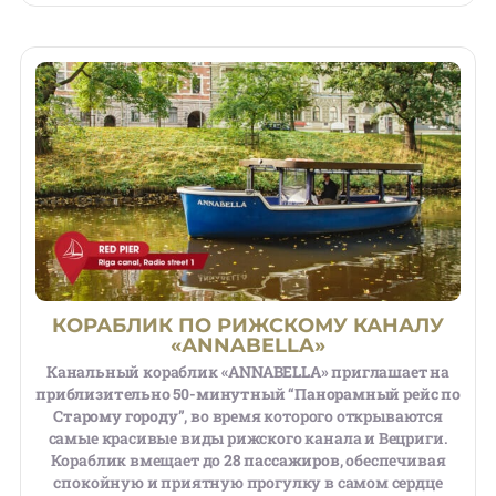
КОРАБЛИК ПО РИЖСКОМУ КАНАЛУ
«АNNABELLA»
Канальный кораблик
«ANNABELLA»
приглашает на
приблизительно 50-минутный “Панорамный рейс по
Старому городу”
, во время которого открываются
самые красивые виды рижского канала и Вецриги.
Кораблик вмещает до
28 пассажиров
, обеспечивая
спокойную и приятную прогулку в самом сердце