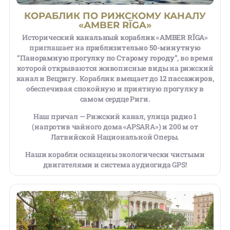
КОРАБЛИК ПО РИЖСКОМУ КАНАЛУ
«АMBER RĪGA»
Исторический
канальный кораблик «AMBER RĪGA»
приглашает на
приблизительно 50-минутную
“Панорамную прогулку по Старому городу”
, во время
которой открываются живописные виды на рижский
канал и Вецригу. Кораблик вмещает до
12 пассажиров
,
обеспечивая спокойную и приятную прогулку в
самом сердце Риги.
Наш причал — Рижский канал, улица радио 1
(напротив чайного дома «APSARA») и 200 м от
Латвийской Национальной Оперы.
Наши корабли оснащены экологически чистыми
двигателями и система аудиогида GPS!