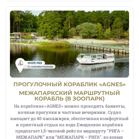
ПРОГУЛОЧНЫЙ KОРАБЛИК «AGNES»
МЕЖАПАРКСКИЙ МАРШРУТНЫЙ
КОРАБЛЬ (В ЗООПАРК)
На кораблике
«AGNES»
можно проводить
банкеты,
ночные прогулки и частные вечеринки
. Судно
вмещает до
40 пассажиров
, обеспечивая комфортный
и приятный отдых на воде.
Ежедневно кораблик
предлагает
1,5-часовой рейс по маршруту “РИГА –
МЕЖАПАРК” или “МЕЖАПАРК – РИГА”
, во время