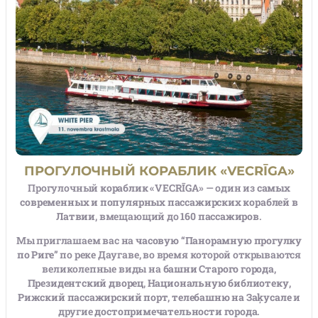
ПРОГУЛОЧНЫЙ КОРАБЛИК «VECRĪGA»
Прогулочный
кораблик «VECRĪGA»
— один из
самых
современных и популярных пассажирских кораблей в
Латвии
, вмещающий до
160 пассажиров
.
Мы приглашаем вас на
часовую “Панорамную прогулку
по Риге”
по реке Даугаве, во время которой открываются
великолепные виды на
башни Старого города
,
Президентский дворец
,
Национальную библиотеку
,
Рижский пассажирский порт
,
телебашню на Заķусале
и
другие
достопримечательности города
.