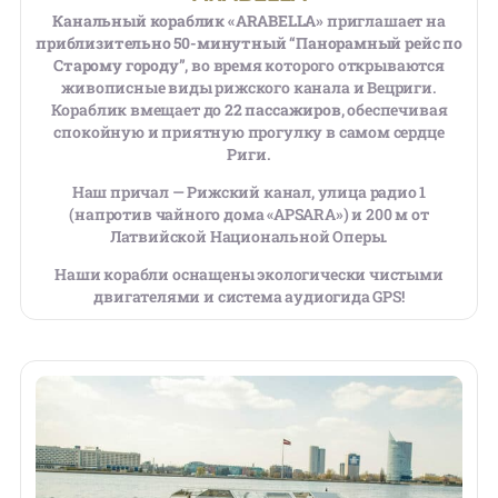
Канальный кораблик «ARABELLA»
приглашает на
приблизительно 50-минутный “Панорамный рейс по
Старому городу”
, во время которого открываются
живописные виды рижского канала и Вецриги.
Кораблик вмещает до
22 пассажиров
, обеспечивая
спокойную и приятную прогулку в самом сердце
Риги.
Наш причал — Рижский канал, улица радио 1
(напротив чайного дома «APSARA») и 200 м от
Латвийской Национальной Оперы.
Наши корабли оснащены экологически чистыми
двигателями и система аудиогида GPS!