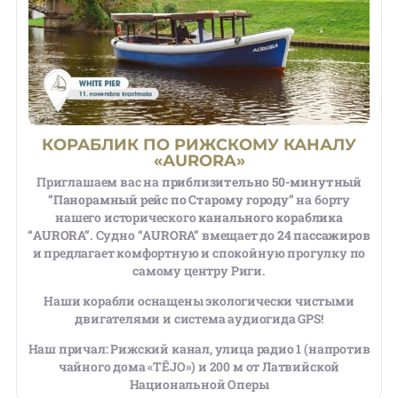
КОРАБЛИК ПО РИЖСКОМУ КАНАЛУ
«АURORA»
Приглашаем вас на
приблизительно 50-минутный
“Панорамный рейс по Старому городу”
на борту
нашего исторического
канального кораблика
“AURORA”
. Судно
“AURORA”
вмещает до
24 пассажиров
и предлагает комфортную и спокойную прогулку по
самому центру Риги.
Наши корабли оснащены экологически чистыми
двигателями и система аудиогида GPS!
Наш причал: Рижский канал, улица радио 1 (напротив
чайного дома «TĒJO») и 200 м от Латвийской
Национальной Оперы