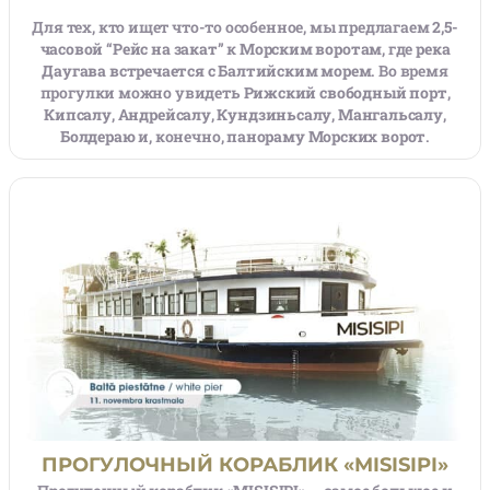
Для тех, кто ищет что-то особенное, мы предлагаем
2,5-
часовой “Рейс на закат”
к
Морским воротам
, где
река
Даугавa встречается с Балтийским морем
. Во время
прогулки можно увидеть
Рижский свободный порт
,
Кипсалу
,
Андрейсалу
,
Кундзиньсалу
,
Мангальсалу
,
Болдераю
и, конечно,
панораму Морских ворот
.
ПРОГУЛОЧНЫЙ КОРАБЛИК «MISISIPI»