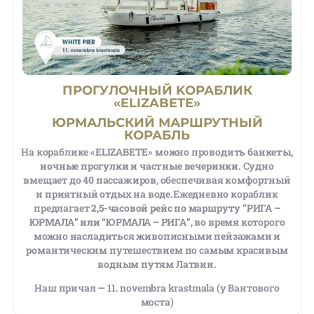
ПРОГУЛОЧНЫЙ KОРАБЛИК
«ELIZABETE»
ЮРМАЛЬСКИЙ МАРШРУТНЫЙ
КОРАБЛЬ
На кораблике
«ELIZABETE»
можно проводить
банкеты,
ночные прогулки и частные вечеринки
. Судно
вмещает до
40 пассажиров
, обеспечивая комфортный
и приятный отдых на воде.
Ежедневно кораблик
предлагает
2,5-часовой рейс по маршруту “РИГА –
ЮРМАЛА” или “ЮРМАЛА – РИГА”
, во время которого
можно насладиться живописными пейзажами и
романтическим путешествием по самым красивым
водным путям Латвии.
Наш причал — 11. novembra krastmala (у Вантового
моста)