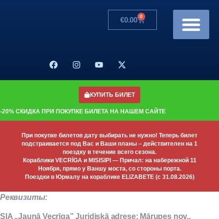
0
€
0.00
Рейсы/Цены
Изменения в расписа
Банкеты на корабле
Подарочная карта
КУПИТЬ БИЛЕТ
-20% СКИДКА ПРИ ПОКУПКЕ БИЛЕТА НА НАШЕМ САЙТЕ
При покупке билетов дату выбирать не нужно! Теперь билет
подстраивается под Вас и Ваши планы – действителен на 1
поездку в течение всего сезона.
Кораблики VECRĪGA и MISISIPI — Причал: на набережной 11
Ноября, прямо у Ваншу моста, со стороны порта.
Поездки в Юрмалу на кораблике ELIZABETE (с 31.08.2026)
Реквизиты:
SIA „Jaunā Vecrīga”
Juridiskā adrese: Mārupes nov.,