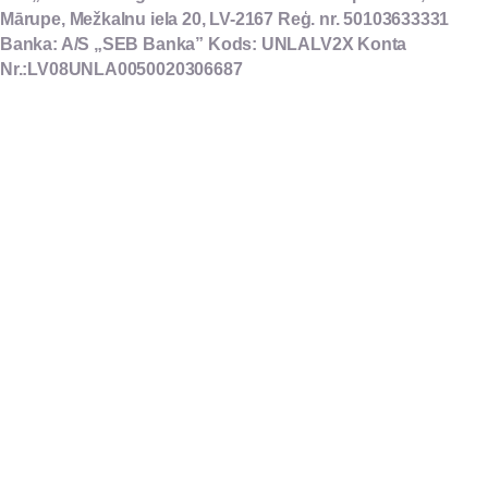
Mārupe, Mežkalnu iela 20, LV-2167
Reģ. nr. 50103633331
Banka: A/S „SEB Banka”
Kods: UNLALV2X
Konta
Nr.:LV08UNLA0050020306687