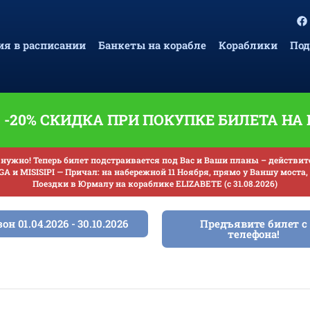
я в расписании
Банкеты на корабле
Кораблики
Под
-20% СКИДКА ПРИ ПОКУПКЕ БИЛЕТА НА
нужно! Теперь билет подстраивается под Вас и Ваши планы – действителе
A и MISISIPI — Причал: на набережной 11 Ноября, прямо у Ваншу моста, 
Поездки в Юрмалу на кораблике ELIZABETE (с 31.08.2026)
он 01.04.2026 - 30.10.2026
Предъявите билет с
телефона!