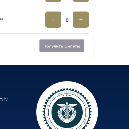
0
-
+
та
Получить Билеты
s.lv