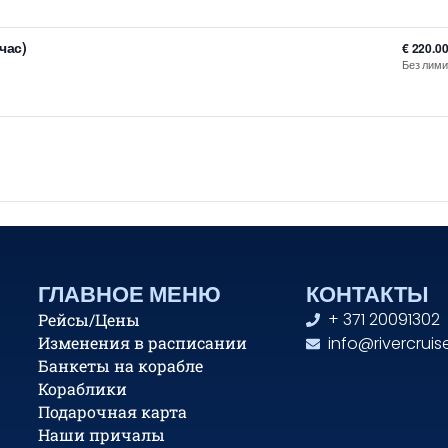
час)
€
220.0
Без лими
ГЛАВНОЕ МЕНЮ
КОНТАКТЫ
+ 371 20091302
Рейсы/Цены
Изменения в расписании
info@rivercruise
Банкеты на корабле
Кораблики
Подарочная карта
Наши причалы