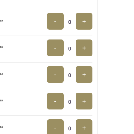
0
-
+
та
0
-
+
та
0
-
+
та
0
-
+
та
0
-
+
та