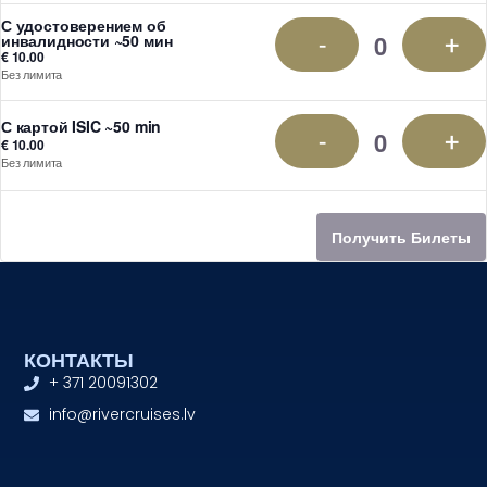
С удостоверением об
-
+
инвалидности ~50 мин
€
10.00
Без лимита
С картой ISIC ~50 min
-
+
€
10.00
Без лимита
Получить Билеты
КОНТАКТЫ
+ 371 20091302
info@rivercruises.lv