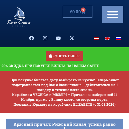
0
€
0.00
Рейсы/Цены
Изменения в расписа
Банкеты на корабле
Подарочная карта
КУПИТЬ БИЛЕТ
-20% СКИДКА ПРИ ПОКУПКЕ БИЛЕТА НА НАШЕМ САЙТЕ
При покупке билетов дату выбирать не нужно! Теперь билет
подстраивается под Вас и Ваши планы – действителен на 1
поездку в течение всего сезона.
Кораблики VECRĪGA и MISISIPI — Причал: на набережной 11
Ноября, прямо у Ваншу моста, со стороны порта.
Поездки в Юрмалу на кораблике ELIZABETE (с 31.08.2026)
Красный причал: Рижский канал, улица радио
1