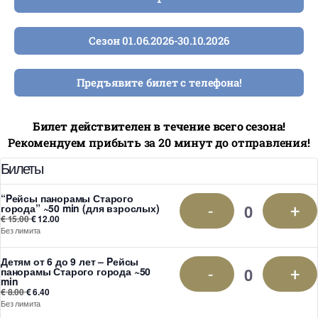
Сезон 01.06.2026-30.10.2026
Предъявите билет с телефона!
Билет действителен в течение всего сезона!
Рекомендуем прибыть за 20 минут до отправления!
Билеты
“Pейсы панорамы Старого
-
+
города” ~50 min (для взрослых)
€
15.00
€
12.00
Без лимита
Детям от 6 до 9 лет – Pейсы
-
+
панорамы Старого города ~50
min
€
8.00
€
6.40
Без лимита