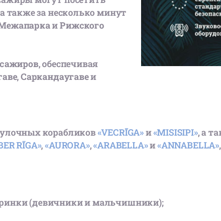
, а также за несколько минут
 Межапарка
и
Рижского
ссажиров
, обеспечивая
гаве
,
Саркандаугаве
и
гулочных корабликов
«VECRĪGA»
и
«MISISIPI»
, а 
ER RĪGA»
,
«AURORA»
,
«ARABELLA»
и
«ANNABELLA»
еринки (девичники и мальчишники);