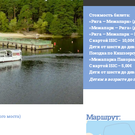
Стоимость билета:
«Рига — Межапарк» (д
«Межапарк — Рига» (д
«Рига — Межапарк — Р
С картой ISIC – 10,00€
Дети от шести до дев
Поездка по Кишэзерс
«Межапарка Панорам» 
С картой ISIC – 5,00€
Дети от шести до дев
Детям в возрасте до 
Маршрут:
ого моста)