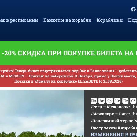
я в расписании
Банкеты на корабле
Кораблики
Под
-20% СКИДКА ПРИ ПОКУПКЕ БИЛЕТА НА
нужно! Теперь билет подстраивается под Вас и Ваши планы – действителе
A и MISISIPI — Причал: на набережной 11 Ноября, прямо у Ваншу моста, 
Поездки в Юрмалу на кораблике ELIZABETE (с 31.08.2026)
«Рига — Межапарк» 1h1
«Межапарк — Рига» 1h1
«Панорамный тур по Межа
Прогулочный корабли
ИЗМЕНЕНИЯ В РА