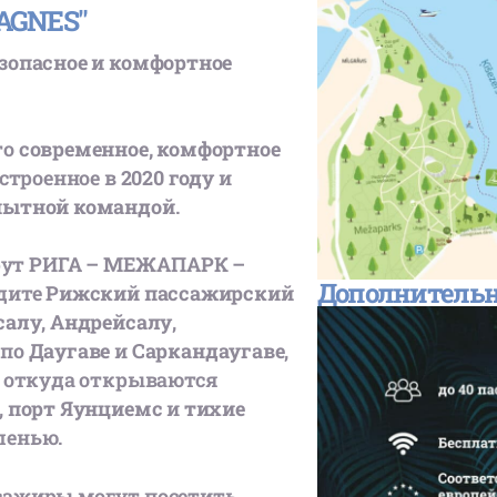
AGNES"
зопасное и комфортное
то
современное, комфортное
остроенное в
2020 году
и
пытной командой
.
рут
РИГА – МЕЖАПАРК –
Дополнительн
идите
Рижский пассажирский
салу
,
Андрейсалу
,
 по
Даугаве
и
Саркандаугаве
,
, откуда открываются
,
порт Яунциемс
и
тихие
ленью.
ссажиры могут посетить