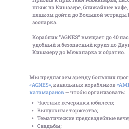
пляж на Кишэзере
,
ближайшее кафе
пешком дойти до
Большой эстрады
зоопарка
.
Кораблик
“AGNES”
вмещает до
40 па
удобный и безопасный круиз
по
Дау
Кишэзеру
до Межапарка и обратно.
Мы предлагаем аренду больших про
«AGNES»
, канальных корабликов
«AMB
катамаранов
— чтобы организовать:
Частные вечеринки юбилеев;
Выпускные торжества;
Тематические предсвадебные веч
Свадьбы;