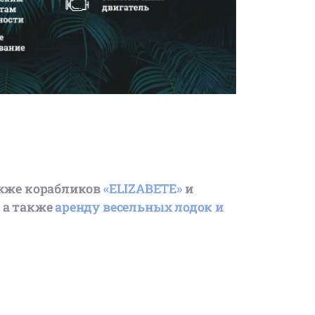
также корабликов
«ELIZABETE»
и
, а также
аренду весельных лодок и