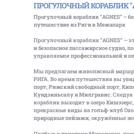
ПРОГУЛОЧНЫЙ КОРАБЛИК "
Прогулочный кораблик “AGNES” – бе
путешествие из Риги в Межапарк
Прогулочный кораблик
“AGNES”
— э
и безопасное пассажирское судно
, п
управляемое
профессиональной и о
Мы предлагаем живописный марш
РИГА
. Во время путешествия вы ув
порт
,
Рижский свободный порт
,
Кип
Кундзиньсалу
и
Милгравис
. Следуя
кораблик выходит в
озеро Кишэзерс
прекрасные виды на
гольф-клуб Ozo
природные пейзажи
, окружённые зе
Прибыв к
пристани Межапарка
, па