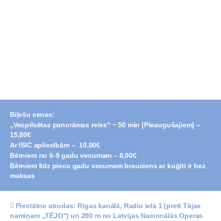
Biļešu cenas:
„Vecpilsētas panorāmas reiss“ ~ 50 min (Pieaugušajiem) –
15,00€
Ar ISIC apliecībām – 10,00€
Bērniem no 6-9 gadu vecumam – 8,00€
Bērniem līdz piecu gadu vecumam brauciens ar kuģīti ir bez
maksas
Piestātne atrodas: Rīgas kanālā, Radio ielā 1 (pretī Tējas
namiņam „TĒJO“) un 200 m no Latvijas Nacionālās Operas