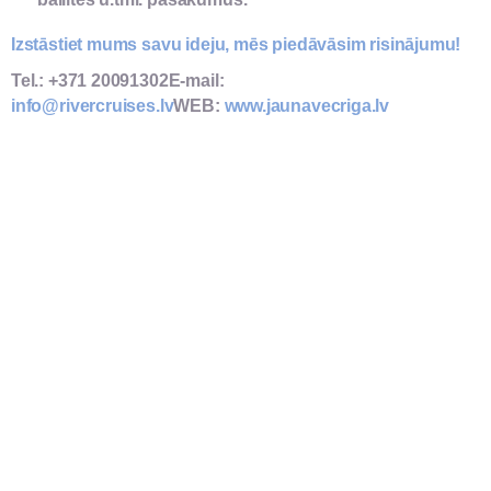
Izstāstiet mums savu ideju, mēs piedāvāsim risinājumu!
Tel.: +371 20091302
E-mail:
info@rivercruises.lv
WEB:
www.jaunavecriga.lv