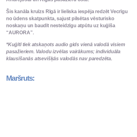
Šis
kanāla kruīzs Rīgā
ir lieliska iespēja
redzēt Vecrīgu
no ūdens skatpunkta
, sajust pilsētas vēsturisko
noskaņu un baudīt nesteidzīgu atpūtu uz kuģīša
“AURORA”.
*Kuģītī tiek atskaņots audio gids vienā valodā visiem
pasažieriem. Valodu izvēlas vairākums; individuāla
klausīšanās atsevišķās valodās nav paredzēta.
Maršruts: