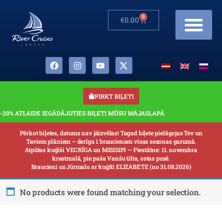
0
€
0.00
Izmaiņas grafikā
Banketi uz kuģīšiem
Mūsu Kuģīši
Dāvanu kartes
Par mums
PIRKT BIĻETI
-20% ATLAIDE IEGĀDĀJOTIES BIĻETI MŪSU MĀJASLAPĀ
Pērkot biļetes, datums nav jāizvēlas! Tagad biļete pielāgojas Tev un
Taviem plāniem – derīga 1 braucienam visas sezonas garumā.
Atpūtas kuģīši VECRĪGA un MISISIPI — Piestātne: 11. novembra
krastmalā, pie paša Vanšu tilta, ostas pusē.
Braucieni uz Jūrmalu ar kuģīti ELIZABETE (no 31.08.2026)
No products were found matching your selection.