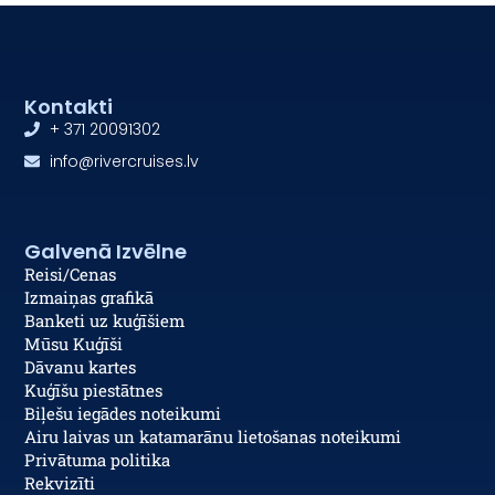
Kontakti
+ 371 20091302
info@rivercruises.lv
Galvenā Izvēlne
Reisi/Cenas
Izmaiņas grafikā
Banketi uz kuģīšiem
Mūsu Kuģīši
Dāvanu kartes
Kuģīšu piestātnes
Biļešu iegādes noteikumi
Airu laivas un katamarānu lietošanas noteikumi
Privātuma politika
Rekvizīti